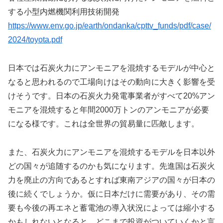
する小型内燃機関利用技術開発
https://www.env.go.jp/earth/ondanka/cpttv_funds/pdf/case/
2024/toyota.pdf
日本では石炭火力にアンモニアを混焼するモデルが中心と
なると思われるので工場向けはその動向に大きく影響を受
けそうです。日本の石炭火力発電事業者がすべて20%アン
モニアを混焼すると年間2000万トンのアンモニアが必要
になる様です。これは全世界の貿易量に匹敵します。
また、石炭火力にアンモニアを混焼するモデルを日本以外
どの国々が追随するのかも気になります。先進国は石炭火
力を廃止の方向であるとすれば東南アジアの国々が日本の
後に続くでしょうか。仮に日本だけに需要があり、その需
要も今後の再エネと蓄電池の導入状況によっては縮小する
かもしれないとなると、どこまで投資がついていくかと言