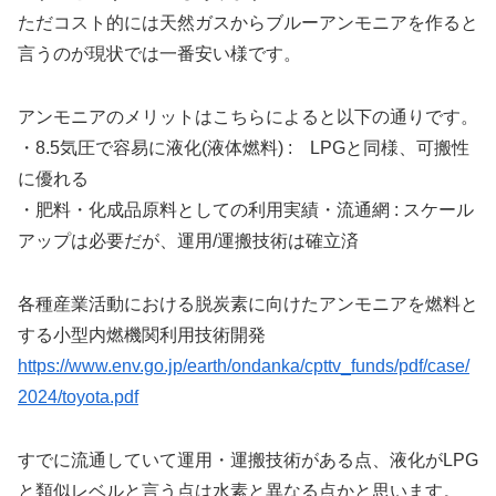
ただコスト的には天然ガスからブルーアンモニアを作ると
言うのが現状では一番安い様です。
アンモニアのメリットはこちらによると以下の通りです。
・8.5気圧で容易に液化(液体燃料) : LPGと同様、可搬性
に優れる
・肥料・化成品原料としての利用実績・流通網 : スケール
アップは必要だが、運用/運搬技術は確立済
各種産業活動における脱炭素に向けたアンモニアを燃料と
する小型内燃機関利用技術開発
https://www.env.go.jp/earth/ondanka/cpttv_funds/pdf/case/
2024/toyota.pdf
すでに流通していて運用・運搬技術がある点、液化がLPG
と類似レベルと言う点は水素と異なる点かと思います。