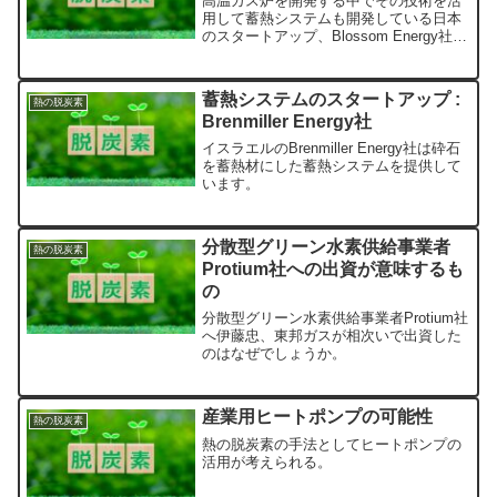
高温ガス炉を開発する中でその技術を活
用して蓄熱システムも開発している日本
のスタートアップ、Blossom Energy社に
ついて見てみたいと思います。
蓄熱システムのスタートアップ :
熱の脱炭素
Brenmiller Energy社
イスラエルのBrenmiller Energy社は砕石
を蓄熱材にした蓄熱システムを提供して
います。
分散型グリーン水素供給事業者
熱の脱炭素
Protium社への出資が意味するも
の
分散型グリーン水素供給事業者Protium社
へ伊藤忠、東邦ガスが相次いで出資した
のはなぜでしょうか。
産業用ヒートポンプの可能性
熱の脱炭素
熱の脱炭素の手法としてヒートポンプの
活用が考えられる。