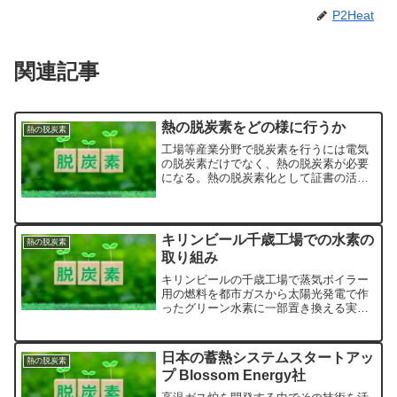
P2Heat
関連記事
熱の脱炭素をどの様に行うか
熱の脱炭素
工場等産業分野で脱炭素を行うには電気
の脱炭素だけでなく、熱の脱炭素が必要
になる。熱の脱炭素化として証書の活用
(Jクレジット、グリーン熱証書)、脱炭素
された熱の外部調達、脱炭素されたエネ
ルギーを調達し、熱を自社で作る、と言
う方法が考えられる。
キリンビール千歳工場での水素の
熱の脱炭素
取り組み
キリンビールの千歳工場で蒸気ボイラー
用の燃料を都市ガスから太陽光発電で作
ったグリーン水素に一部置き換える実証
を2026.6から行う様です。
日本の蓄熱システムスタートアッ
熱の脱炭素
プ Blossom Energy社