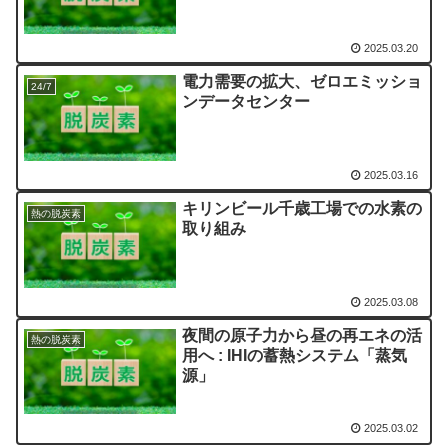
2025.03.20
電力需要の拡大、ゼロエミッショ
24/7
ンデータセンター
2025.03.16
キリンビール千歳工場での水素の
熱の脱炭素
取り組み
2025.03.08
夜間の原子力から昼の再エネの活
熱の脱炭素
用へ : IHIの蓄熱システム「蒸気
源」
2025.03.02