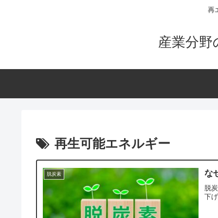
再
産業分野の
再生可能エネルギー
な
脱炭素
脱
下