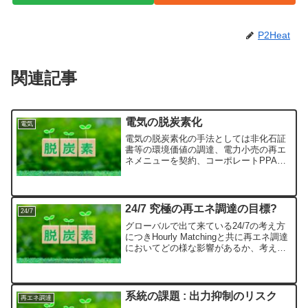
P2Heat
関連記事
電気の脱炭素化
電気
電気の脱炭素化の手法としては非化石証
書等の環境価値の調達、電力小売の再エ
ネメニューを契約、コーポレートPPA、
自家発電がある。
24/7 究極の再エネ調達の目標?
24/7
グローバルで出て来ている24/7の考え方
につきHourly Matchingと共に再エネ調達
においてどの様な影響があるか、考えて
行きます。
系統の課題 : 出力抑制のリスク
再エネ調達