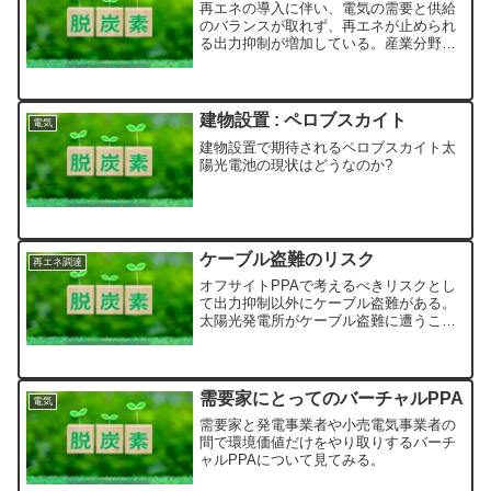
再エネの導入に伴い、電気の需要と供給
のバランスが取れず、再エネが止められ
る出力抑制が増加している。産業分野の
需要家にとって再エネ調達におけるリス
クとなる出力抑制について見てみる。
建物設置 : ペロブスカイト
電気
建物設置で期待されるペロブスカイト太
陽光電池の現状はどうなのか?
ケーブル盗難のリスク
再エネ調達
オフサイトPPAで考えるべきリスクとし
て出力抑制以外にケーブル盗難がある。
太陽光発電所がケーブル盗難に遭うこと
で再エネ電気の供給が一定期間受けられ
なかったり、保険料が増加、盗難が付保
できないなどのリスクがある。
需要家にとってのバーチャルPPA
電気
需要家と発電事業者や小売電気事業者の
間で環境価値だけをやり取りするバーチ
ャルPPAについて見てみる。