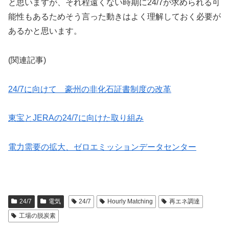
と思いますが、それ程遠くない時期に24/7が求められる可
能性もあるためそう言った動きはよく理解しておく必要が
あるかと思います。
(関連記事)
24/7に向けて 豪州の非化石証書制度の改革
東宝とJERAの24/7に向けた取り組み
電力需要の拡大、ゼロエミッションデータセンター
24/7
電気
24/7
Hourly Matching
再エネ調達
工場の脱炭素