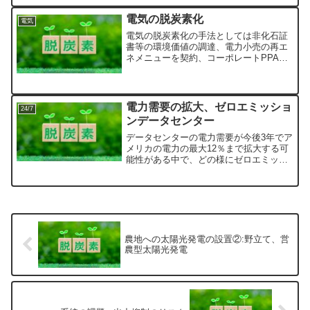
電気の脱炭素化
電気
電気の脱炭素化の手法としては非化石証
書等の環境価値の調達、電力小売の再エ
ネメニューを契約、コーポレートPPA、
自家発電がある。
電力需要の拡大、ゼロエミッショ
24/7
ンデータセンター
データセンターの電力需要が今後3年でア
メリカの電力の最大12％まで拡大する可
能性がある中で、どの様にゼロエミッシ
ョンデータセンターを実現するのか、京
セラコミュニケーションシステム社の石
狩の事例をみてみます。
農地への太陽光発電の設置②:野立て、営
農型太陽光発電