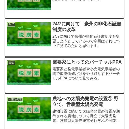
24/7に向けて 豪州の非化石証書
24/7
制度の改革
24/7に向けて豪州が非化石証書制度を変
更しようとしているので今回はそれにつ
いて見てみたいと思います。
需要家にとってのバーチャルPPA
電気
需要家と発電事業者や小売電気事業者の
間で環境価値だけをやり取りするバーチ
ャルPPAについて見てみる。
農地への太陽光発電の設置①:野
太陽光発電
立て、営農型太陽光発電
建物設置に続いて太陽光発電の設置が期
待される農地について野立て太陽光発
電、営農型太陽光発電それぞれの可能性
について考える。