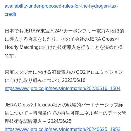
availability-under-proposed-rules-for-the-hydrogen-tax-
credit
日本でもJERAが東宝と24/7カーボンフリー電力を段階的
に導入する合意をしたり、その子会社のJERA Crossが
Hourly Matchingに向けた技術導入を行うことを決めた様
です。
東宝スタジオにおける消費電力の CO2ゼロエミッション
に向けた取り組みについて 2023/06/16
https://www.jera.co.jp/news/information/20230616_1504
JERA CrossとFlexidao社との戦略的パートナーシップ締
結について～時間単位での再生可能エネルギーのデータ管
理技術を試験導入～ 2024/06/25
https://www.jera.co.jp/news/information/20240625_1953